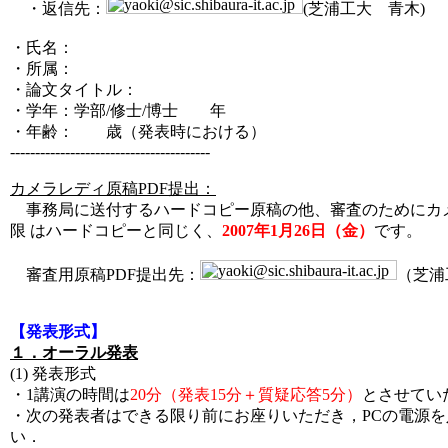
・返信先：
(芝浦工大 青木)
・氏名：
・所属：
・論文タイトル：
・学年：学部/修士/博士 年
・年齢： 歳（発表時における）
----------------------------------------
カメラレディ原稿PDF提出：
事務局に送付するハードコピー原稿の他、審査のためにカメ
限 はハードコピーと同じく、
2007年1月26日（金）
です。
審査用原稿PDF提出先：
（芝浦
【発表形式】
１．オーラル発表
(1) 発表形式
・1講演の時間は
20分（発表15分＋質疑応答5分）
とさせてい
・次の発表者はできる限り前にお座りいただき，PCの電源
い．