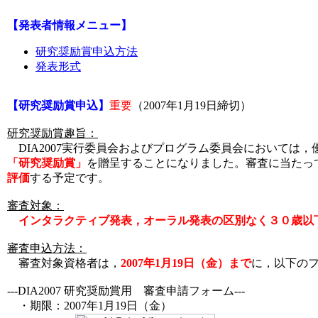
【発表者情報メニュー】
研究奨励賞申込方法
発表形式
【研究奨励賞申込】
重要
（2007年1月19日締切）
研究奨励賞趣旨：
DIA2007実行委員会およびプログラム委員会においては
「研究奨励賞」
を贈呈することになりました。審査に当たって
評価
する予定です。
審査対象：
インタラクティブ発表，オーラル発表の区別なく３０歳以
審査申込方法：
審査対象資格者は，
2007年1月19日（金）まで
に，以下の
---DIA2007 研究奨励賞用 審査申請フォーム---
・期限：2007年1月19日（金）