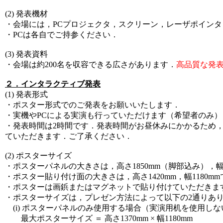
(2) 発表機材
・会場には，PCプロジェクタ，スクリーン，レーザポイン
・PCは各自でご持参ください．
(3) 発表資料
・会場は約200名を収容できる広さがあります．
高品質な発
２．インタラクティブ発表
(1) 発表形式
・ポスター形式でのご発表をお願いいたします．
・実機やPCによる実演も行っていただけます（希望者のみ）
・発表時間は2時間です．発表時間がお昼休みにかかるため，
ていただきます．ご了承ください．
(2) ポスターサイズ
・ポスターパネルの大きさは，高さ1850mm（脚部込み），幅1
・ポスター貼り付け面の大きさは，高さ1420mm，幅1180m
・ポスターは画鋲またはマグネットで貼り付けていただきま
・ポスターサイズは，プレゼン方法によって以下の2通りあ
(i) ポスターパネルのみ使用する場合（実演用机を使用しな
最大ポスターサイズ ＝ 高さ1370mm × 幅1180mm