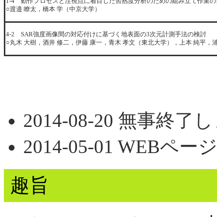
1-4 動作プロセスと注視点に着目した習熟度分析のための組み立て作業
○渡邉 瞭太，橋本 学（中京大学）
4-2 SAR強度画像間の対応付けに基づく地表面の3次元計測手法の検討
○丸木 大樹，酒井 修二，伊藤 康一，青木 孝文（東北大学），上本 純平，浦
2014-08-20 無事終
2014-05-01 WEBペ
趣旨