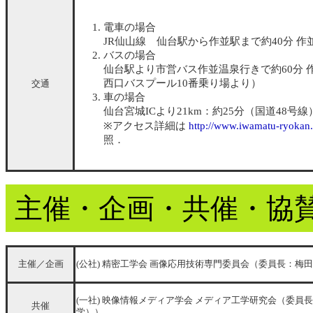
電車の場合
JR仙山線 仙台駅から作並駅まで約40分 
バスの場合
仙台駅より市営バス作並温泉行きで約60分 
西口バスプール10番乗り場より）
交通
車の場合
仙台宮城ICより21km：約25分（国道48号線
※アクセス詳細は
http://www.iwamatu-ryokan.
照．
主催・企画・共催・協
主催／企画
(公社) 精密工学会 画像応用技術専門委員会（委員長：梅
(一社) 映像情報メディア学会 メディア工学研究会（委員
共催
学））