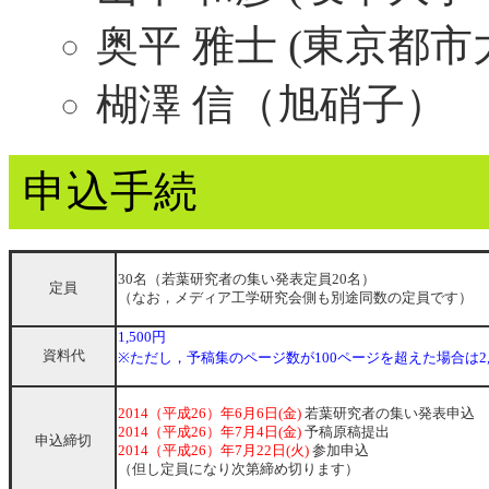
奥平 雅士 (東京都市
楜澤 信（旭硝子）
申込手続
30名（若葉研究者の集い発表定員20名）
定員
（なお，メディア工学研究会側も別途同数の定員です）
1,500円
資料代
※ただし，予稿集のページ数が100ページを超えた場合は2,
2014（平成26）年6月6日(金)
若葉研究者の集い発表申込
2014（平成26）年7月4日(金)
予稿原稿提出
申込締切
2014（平成26）年7月22日(火)
参加申込
（但し定員になり次第締め切ります）