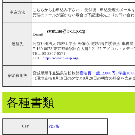
こちらからお申込み下さい． 受付後，申込受理のメール
申込方法
受理のメールが届かない場合は下記連絡先よりお問い合わ
E-mail:
公益社団法人 精密工学会 画像応用技術専門委員会 事務局「
連絡先
〒169-0073 東京都新宿区百人町2-21-27 アドコム・メディ
TEL: 03-3367-0571
URL:
http://www.tc-iaip.org/
宮城県県作並温泉岩松旅館
宿泊費 一般12,000円 / 学生10,0
宿泊費用等
（現地支払 8月19日の夕食と8月20日の朝食の料金を含み
各種書類
CFP
PDF版