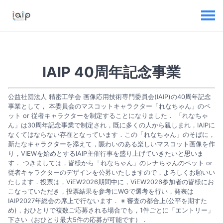
IAIP 40周年記念事業
公益社団法人 精密工学会 画像応用技術専門委員会(IAIP)の40周年記念
事業として， 本委員会のマスコットキャラクター「れなちゃん」のペ
ット or 従者キャラクターを制定することになりました． 「れなちゃ
ん」は30周年記念事業で制定され，既に多くの人から親しまれ，IAIPに
なくてはならない存在となっています．この「れなちゃん」のそばに，
新たなキャラクターを添えて，賑わいのある楽しいマスコット画像を作
り，ViEWを始めとするIAIP主催行事を盛り上げていきたいと思いま
す． つきましては，皆様から「れなちゃん」のレナちゃんのペット or
従者キャラクターのデザインを公募いたしますので，よろしくお願いい
たします．投票は，ViEW2026期間中に，ViEW2026参加者の皆様にお
こなっていただき，投票結果を参考にWGで選考を行い，発表は
IAIP2027年総会の席上で行ないます． ※ 審査の都合上(公平を期すた
め)，おひとりで複数ご応募される場合でも，1件ごとに「エントリー」
下さい（おひとり最大5件の応募が可能です）．